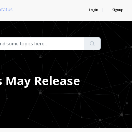
Status
Login
Signup
s May Release