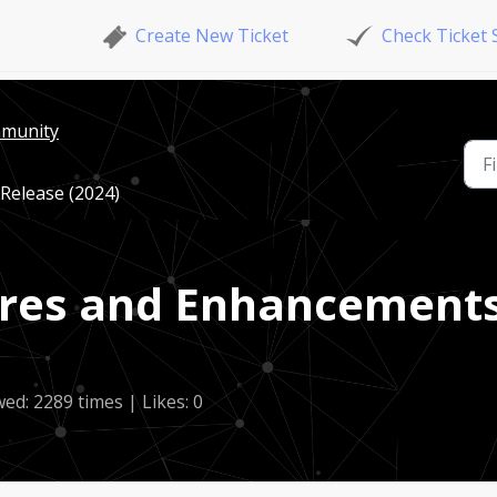
Create New Ticket
Check Ticket 
mmunity
Release (2024)
res and Enhancement
wed: 2289 times | Likes: 0