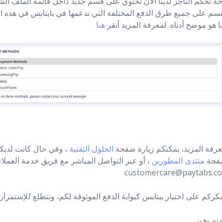
حة تحكم التاجر لدينا الآن تحتوي على قسم جديد داخل قائمة الملف ا
قسم على جميع طرق الدفع المختلفة التي ندعمها في بايتابس في هذه ا
ا هو موضح أدناه. لمعرفة المزيد أنقر
هنا
وفي حال كانت لديكم
،
التقنية
الحلول
عرفة المزيد، يمكنكم زيارة صفحة
أو عبر التواصل المباشر مع فريق خدمة العملاء
،
المطورين
منتدى
فحة
customercare@paytabs.c
كركم على اختيار
بيتابس
كبوابة الدفع الموثوقة لكم، ونتطلع
للإستمرار
تم بخير