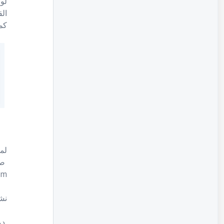
لو
ال
كم
لم
ص
om
نش
دم