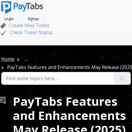
Login
Signup
Create New Ticket
Check Ticket Status
Home
...
PayTabs Features and Enhancements May Release (2025
PayTabs Features
and Enhancements
May Release (2025)