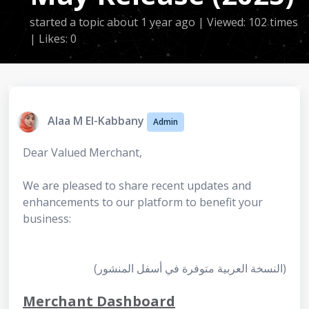
started a topic
about 1 year ago
| Viewed: 102 times
| Likes: 0
Alaa M El-Kabbany
Admin
Dear Valued Merchant,
We are pleased to share recent updates and
enhancements to our platform to benefit your
business:
(النسخة العربية متوفرة في أسفل المنشور)
Merchant Dashboard